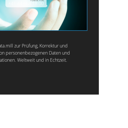
ta.mill zur Prüfung, Korrektur und
von personenbezogenen Daten und
tionen. Weltweit und in Echtzeit.