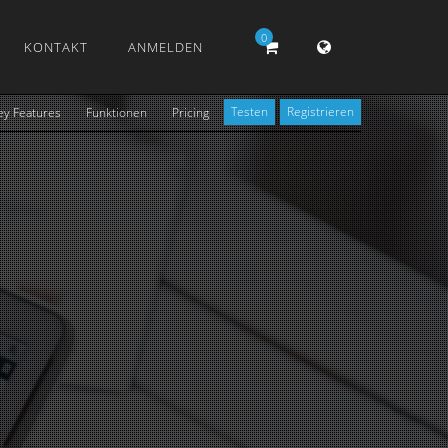
0
KONTAKT
ANMELDEN
Testen
Registrieren
ey Features
Funktionen
Pricing