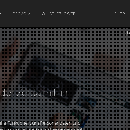
DSGVO
WHISTLEBLOWER
SHOP
K
er /data.mill in
tielle Funktionen, um Personendaten und