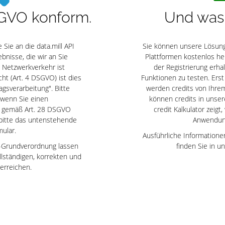
DSGVO konform.
Und was 
 Sie an die data.mill API
Sie können unsere Lösung
nisse, die wir an Sie
Plattformen kostenlos her
 Netzwerkverkehr ist
der Registrierung erhal
cht (Art. 4 DSGVO) ist dies
Funktionen zu testen. Erst
gsverarbeitung". Bitte
werden credits von Ihrem
 wenn Sie einen
können credits in uns
ag gemäß Art. 28 DSGVO
credit Kalkulator zeigt,
 bitte das untenstehende
Anwendung
ular.
Ausführliche Informatione
-Grundverordnung lassen
finden Sie in u
ollständigen, korrekten und
erreichen.